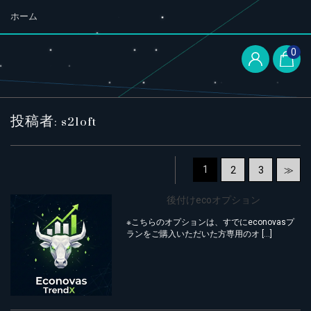
ホーム
0
投稿者:
s21oft
1
2
3
≫
後付けecoオプション
※こちらのオプションは、すでにeconovasプ
ランをご購入いただいた方専用のオ […]